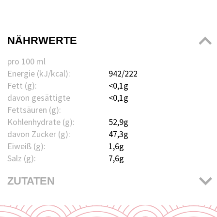
NÄHRWERTE
pro 100 ml
Energie (kJ/kcal):
942/222
Fett (g):
<0,1g
davon gesättigte
<0,1g
Fettsäuren (g):
Kohlenhydrate (g):
52,9g
davon Zucker (g):
47,3g
Eiweiß (g):
1,6g
Salz (g):
7,6g
ZUTATEN